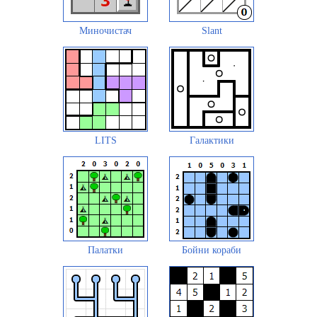
Миночистач
Slant
LITS
Галактики
Палатки
Бойни кораби