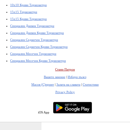
10x10 Криви Термометри
15x15 Термометри
15x15 Криви Термометри
Специален Дневен Термометри
Специален Дневен Криви Термометри
Специален Седмичен Термометри
Специален Седмичен Криви Термометри
Специален Месечен Термометри
Специален Месечен Криви Термометри
Стани Патрон
Вашето мнение
|
Избери пъзел
Масов (С)принт
|
Залата на славата
|
Статистики
Privacy Policy
iOS App