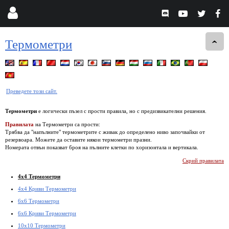
Термометри
Преведете този сайт.
Термометри
е логически пъзел с прости правила, но с предизвикателни решения.
Правилата
на Термометри са прости:
Трябва да "напълните" термометрите с живак до определено ниво започвайки от
резервоара. Можете да оставите някои термометри празни.
Номерата отвън показват броя на пълните клетки по хоризонтала и вертикала.
Скрий правилата
4x4 Термометри
4x4 Криви Термометри
6x6 Термометри
6x6 Криви Термометри
10x10 Термометри