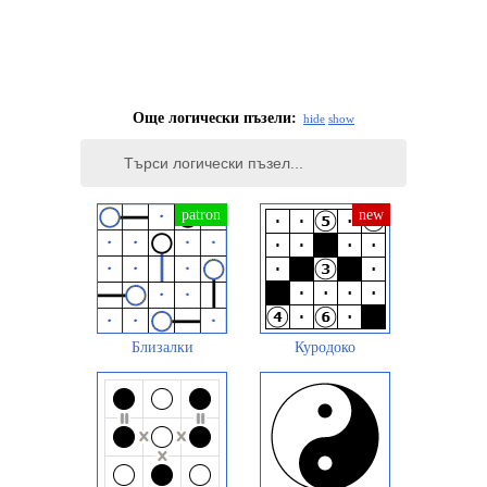
Още логически пъзели:
hide
show
Близалки
Куродоко