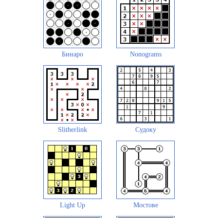
Бинаро
Nonograms
Slitherlink
Судоку
Light Up
Мостове