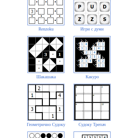
Renzoku
Игри с думи
Шакашака
Какуро
Геометрично Судоку
Судоку Трепач