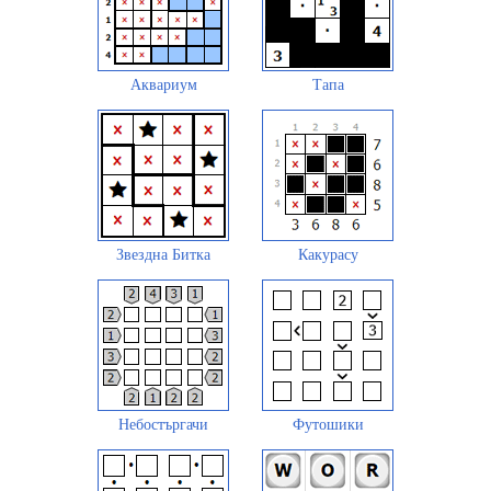
Аквариум
Тапа
Звездна Битка
Какурасу
Небостъргачи
Футошики