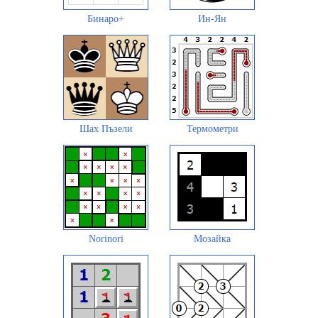
Бинаро+
Ин-Ян
Шах Пъзели
Термометри
Norinori
Мозайка